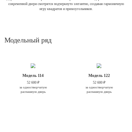
современной двери смотрятся подчеркнуто элегантно, создавая гармоничную
игру квадратов и прямоугольников.
Модельный ряд
Модель 114
Модель 122
52 600 ₽
52 600 ₽
за одностворчатую
за одностворчатую
распашную дверь
распашную дверь