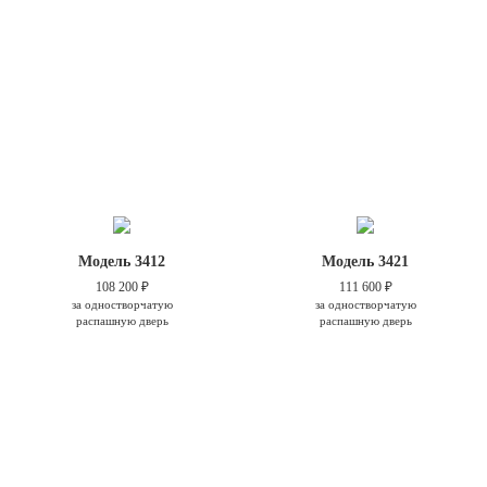
Модель 3412
Модель 3421
108 200 ₽
111 600 ₽
за одностворчатую
за одностворчатую
распашную дверь
распашную дверь