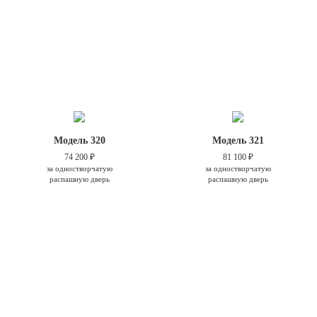
Модель 320
Модель 321
74 200 ₽
81 100 ₽
за одностворчатую
за одностворчатую
распашную дверь
распашную дверь