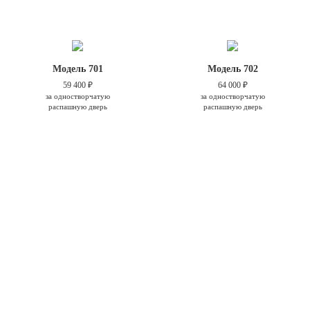
Модель 701
Модель 702
59 400 ₽
64 000 ₽
за одностворчатую
за одностворчатую
распашную дверь
распашную дверь