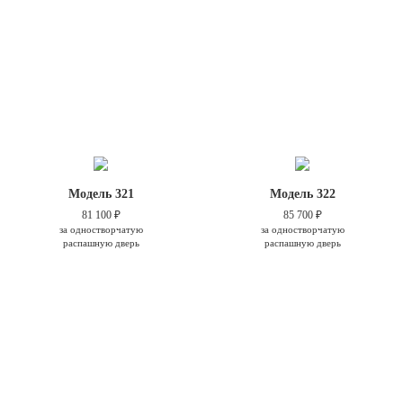
Модель 321
Модель 322
81 100 ₽
85 700 ₽
за одностворчатую
за одностворчатую
распашную дверь
распашную дверь