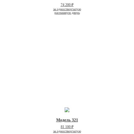
74 200 ₽
за одностворчатую
распашную дверь
Модель 321
81 100 ₽
за одностворчатую