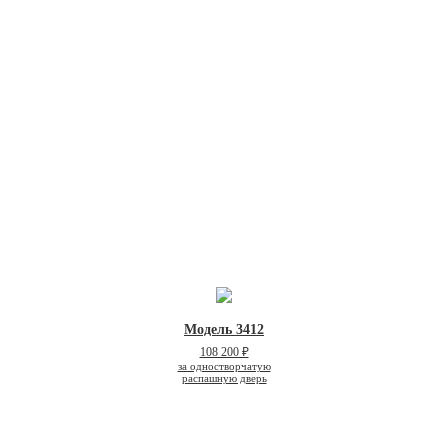
Модель 3412
108 200 ₽
за одностворчатую
распашную дверь