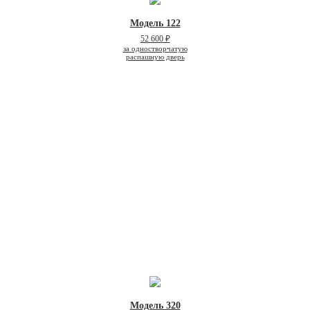
Модель 122
52 600 ₽
за одностворчатую
распашную дверь
Модель 320