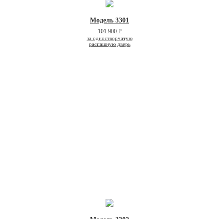
Модель 3301
101 900 ₽
за одностворчатую
распашную дверь