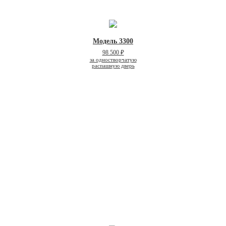
Модель 3300
98 500 ₽
за одностворчатую
распашную дверь