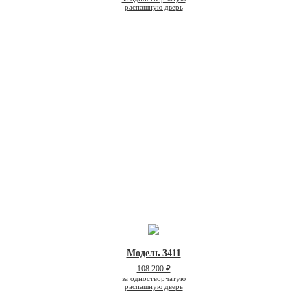
распашную дверь
Модель 3411
108 200 ₽
за одностворчатую
распашную дверь