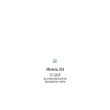
Модель 324
97 100 ₽
за одностворчатую
распашную дверь