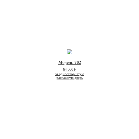
Модель 702
64 000 ₽
за одностворчатую
распашную дверь