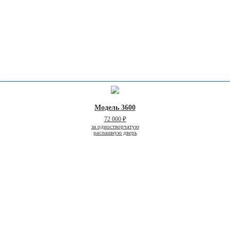
Модель 3600
72 000 ₽
за одностворчатую
распашную дверь