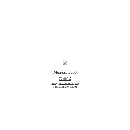
Модель 3500
72 000 ₽
за одностворчатую
распашную дверь