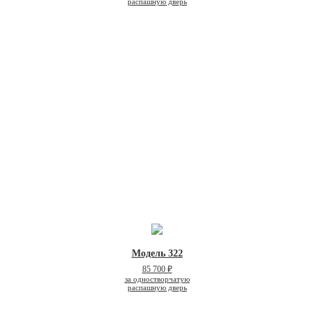
распашную дверь
Модель 322
85 700 ₽
за одностворчатую
распашную дверь