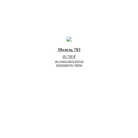
Модель 703
69 700 ₽
за одностворчатую
распашную дверь