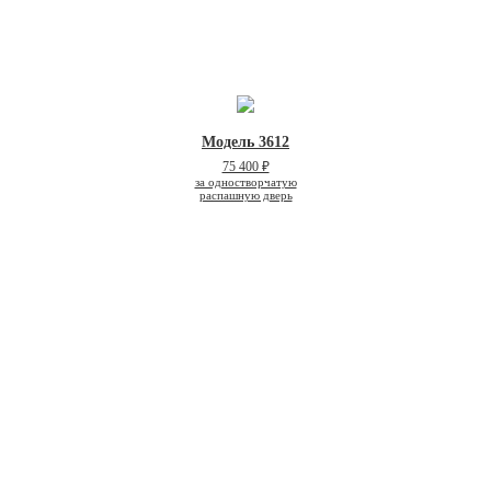
Модель 3612
75 400 ₽
за одностворчатую
распашную дверь