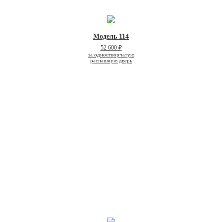
Модель 114
52 600 ₽
за одностворчатую
распашную дверь