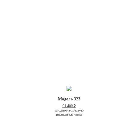
Модель 323
91 400 ₽
за одностворчатую
распашную дверь