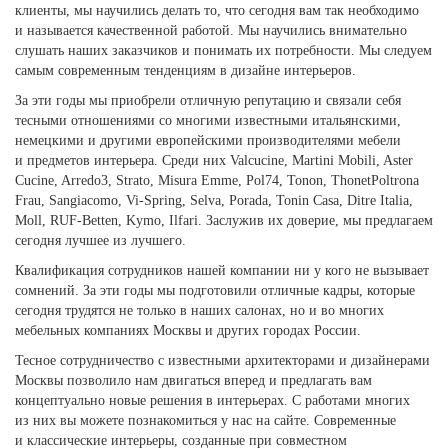
клиенты, мы научились делать то, что сегодня вам так необходимо
и называется качественной работой. Мы научились внимательно
слушать наших заказчиков и понимать их потребности. Мы следуем
самым современным тенденциям в дизайне интерьеров.
За эти годы мы приобрели отличную репутацию и связали себя
тесными отношениями со многими известными итальянскими,
немецкими и другими европейскими производителями мебели
и предметов интерьера. Среди них Valcucine, Martini Mobili, Aster
Cucine, Arredo3, Strato, Misura Emme, Pol74, Tonon, ThonetPoltrona
Frau, Sangiacomo,
Vi-Spring,
Selva, Porada, Tonin Casa, Ditre Italia,
Moll, RUF-Betten, Kymo, Ilfari. Заслужив их доверие, мы предлагаем
сегодня лучшее из лучшего.
Квалификация сотрудников нашей компании ни у кого не вызывает
сомнений. За эти годы мы подготовили отличные кадры, которые
сегодня трудятся не только в наших салонах, но и во многих
мебельных компаниях Москвы и других городах России.
Тесное сотрудничество с известными архитекторами и дизайнерами
Москвы позволило нам двигаться вперед и предлагать вам
концептуально новые решения в интерьерах. С работами многих
из них вы можете познакомиться у нас на сайте. Современные
и классические интерьеры, созданные при совместном